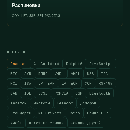
Распиновки
COM, LPT, USB, SPI, I²C, JTAG
ПЕРЕЙТИ
Главная
C++Builder6
Delphi6
JavaScript
PIC
AVR
ПЛИС
VHDL
AHDL
USB
I2C
PCI
ISA
LPT EPP
LPT ECP
COM
RS-485
CAN
IDE
SCSI
PCMCIA
GSM
Bluetooth
Телефон
Частоты
Telecom
Домофон
Стандарты
NT Drivers
Cards
Радио FTP
Учёба
Полезные ссылки
Ссылки друзей