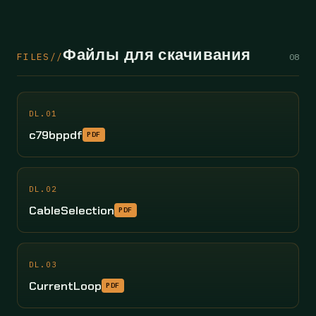
Файлы для скачивания
FILES//
08
DL.01
c79bppdf
PDF
DL.02
CableSelection
PDF
DL.03
CurrentLoop
PDF