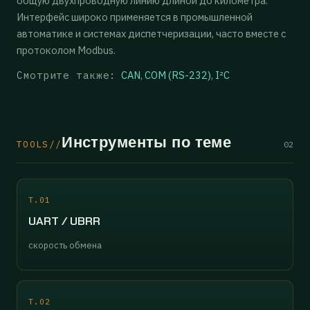
общую двухпроводную линию длиной до километра.
Интерфейс широко применяется в промышленной
автоматике и системах диспетчеризации, часто вместе с
протоколом Modbus.
Смотрите также:
CAN
,
COM (RS-232)
,
I²C
Инструменты по теме
TOOLS//
02
T.01
UART / UBRR
скорость обмена
T.02