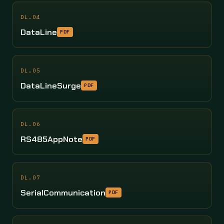
DL.04
DataLine
PDF
DL.05
DataLineSurge
PDF
DL.06
RS485AppNote
PDF
DL.07
SerialCommunication
PDF